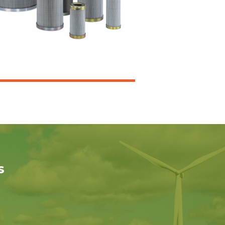
Bombas
Motores hidráulicos
Válvulas
Acumuladores
Tanques
Acessórios
s