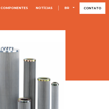
 COMPONENTES
NOTÍCIAS
BR
CONTATO
Filtragem industrial
Filtros automáticos
Ecoparts
Filtros de ar
Mangueiras
Acessórios para tubos
Conexões rápidas
Parker Legris