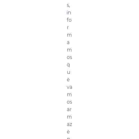
s,
in
fo
r
m
a
m
os
q
u
e
va
m
os
ar
m
az
e