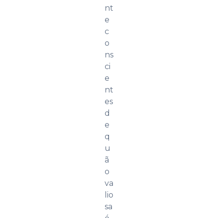
nt
e
c
o
ns
ci
e
nt
es
d
e
q
u
ã
o
va
lio
sa