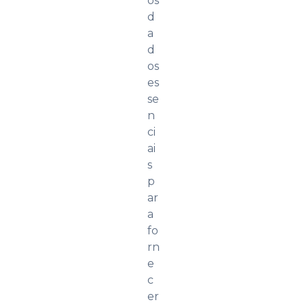
os
d
a
d
os
es
se
n
ci
ai
s
p
ar
a
fo
rn
e
c
er