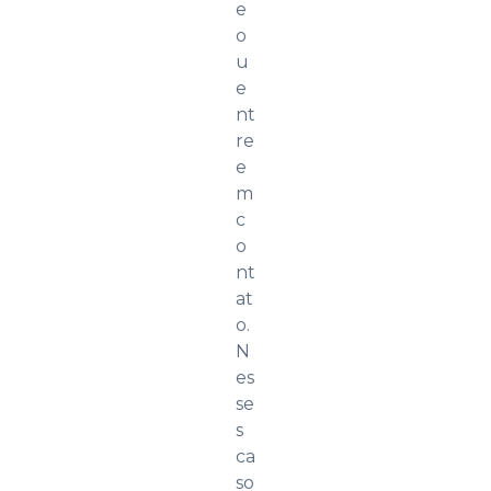
e
o
u
e
nt
re
e
m
c
o
nt
at
o.
N
es
se
s
ca
so