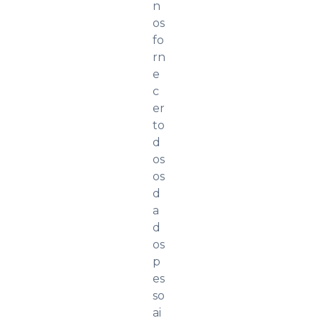
n
os
fo
rn
e
c
er
to
d
os
os
d
a
d
os
p
es
so
ai