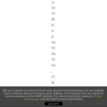
u
to
m
át
ic
o
a
os
m
es
m
os
,
cr
ia
n
We use cookies to ensure that we give you the best experience on our website.
d
If you continue without changing your settings, we'll assume that you agree to
LIGUE PARA
CONTATO
receive cookies on the HINE website. For more information read our
cookie
o
policy page
, click the link for more information.
NÓS
ACCEPT
as