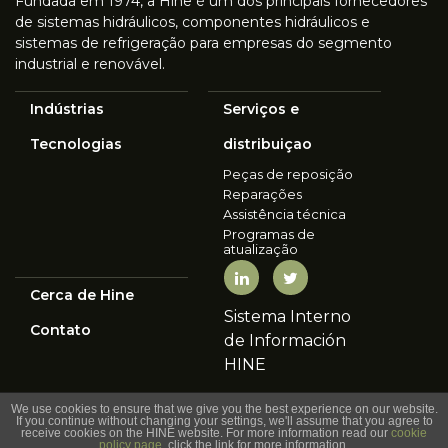
Fundada em 1974, a Hine é um dos principais fornecedores
de sistemas hidráulicos, componentes hidráulicos e
sistemas de refrigeração para empresas do segmento
industrial e renovável.
Indústrias
Serviços e
Tecnologias
distribuiçao
Peças de reposição
Reparações
Assistência técnica
Programas de
atualização
Cerca de Hine
Sistema Interno
Contato
de Información
HINE
We use cookies to ensure that we give you the best experience on our website.
POLÍTICA DE COOKIES
If you continue without changing your settings, we'll assume that you agree to
LIGUE PARA
CONTATO
receive cookies on the HINE website. For more information read our
cookie
TERMINOS LEGAIS
policy page
, click the link for more information.